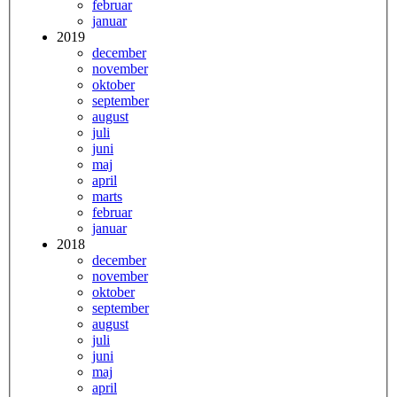
februar
januar
2019
december
november
oktober
september
august
juli
juni
maj
april
marts
februar
januar
2018
december
november
oktober
september
august
juli
juni
maj
april