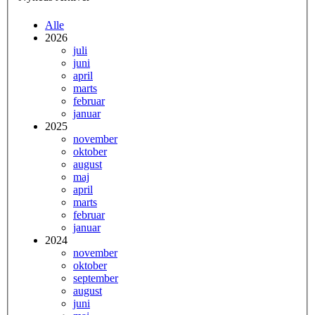
Alle
2026
juli
juni
april
marts
februar
januar
2025
november
oktober
august
maj
april
marts
februar
januar
2024
november
oktober
september
august
juni