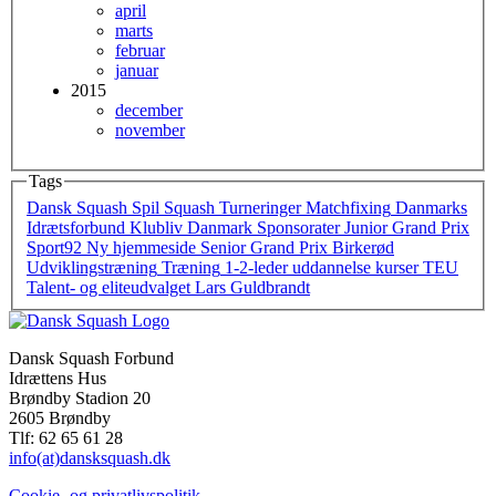
april
marts
februar
januar
2015
december
november
Tags
Dansk Squash
Spil Squash
Turneringer
Matchfixing
Danmarks
Idrætsforbund
Klubliv Danmark
Sponsorater
Junior Grand Prix
Sport92
Ny hjemmeside
Senior Grand Prix
Birkerød
Udviklingstræning
Træning
1-2-leder
uddannelse
kurser
TEU
Talent- og eliteudvalget
Lars Guldbrandt
Dansk Squash Forbund
Idrættens Hus
Brøndby Stadion 20
2605 Brøndby
Tlf: 62 65 61 28
info(at)dansksquash.dk
Cookie- og privatlivspolitik