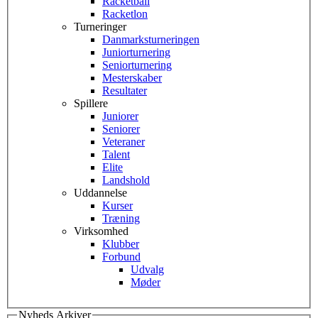
Racketball
Racketlon
Turneringer
Danmarksturneringen
Juniorturnering
Seniorturnering
Mesterskaber
Resultater
Spillere
Juniorer
Seniorer
Veteraner
Talent
Elite
Landshold
Uddannelse
Kurser
Træning
Virksomhed
Klubber
Forbund
Udvalg
Møder
Nyheds Arkiver