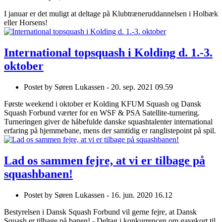
I januar er det muligt at deltage på Klubtræneruddannelsen i Holbæk
eller Horsens!
International topsquash i Kolding d. 1.-3.
oktober
Postet by
Søren Lukassen -
20. sep. 2021 09.59
Første weekend i oktober er Kolding KFUM Squash og Dansk
Squash Forbund værter for en WSF & PSA Satellite-turnering.
Turneringen giver de håbefulde danske squashtalenter international
erfaring på hjemmebane, mens der samtidig er ranglistepoint på spil.
Lad os sammen fejre, at vi er tilbage på
squashbanen!
Postet by
Søren Lukassen -
16. jun. 2020 16.12
Bestyrelsen i Dansk Squash Forbund vil gerne fejre, at Dansk
Squash er tilbage på banen! - Deltag i konkurrencen om gavekort til