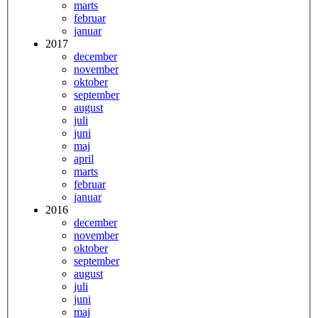
marts
februar
januar
2017
december
november
oktober
september
august
juli
juni
maj
april
marts
februar
januar
2016
december
november
oktober
september
august
juli
juni
maj