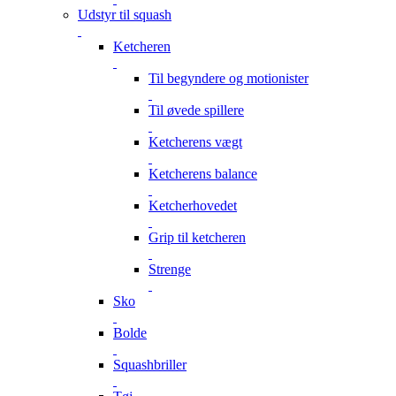
Udstyr til squash
Ketcheren
Til begyndere og motionister
Til øvede spillere
Ketcherens vægt
Ketcherens balance
Ketcherhovedet
Grip til ketcheren
Strenge
Sko
Bolde
Squashbriller