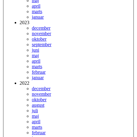
maj
april
marts
januar
2023
december
november
oktober
september
juni
maj
april
marts
februar
januar
2022
december
november
oktober
august
juli
maj
april
marts
februar