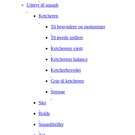
Udstyr til squash
Ketcheren
Til begyndere og motionister
Til øvede spillere
Ketcherens vægt
Ketcherens balance
Ketcherhovedet
Grip til ketcheren
Strenge
Sko
Bolde
Squashbriller