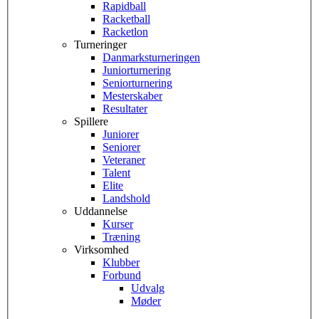
Rapidball
Racketball
Racketlon
Turneringer
Danmarksturneringen
Juniorturnering
Seniorturnering
Mesterskaber
Resultater
Spillere
Juniorer
Seniorer
Veteraner
Talent
Elite
Landshold
Uddannelse
Kurser
Træning
Virksomhed
Klubber
Forbund
Udvalg
Møder