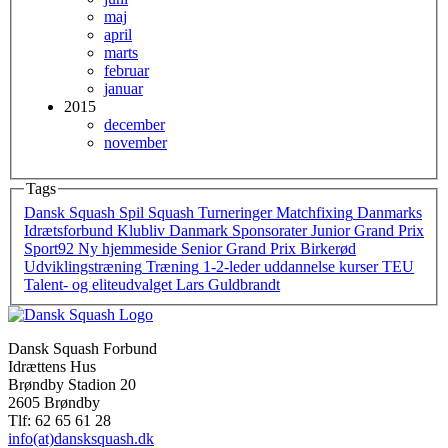
maj
april
marts
februar
januar
2015
december
november
Tags
Dansk Squash
Spil Squash
Turneringer
Matchfixing
Danmarks
Idrætsforbund
Klubliv Danmark
Sponsorater
Junior Grand Prix
Sport92
Ny hjemmeside
Senior Grand Prix
Birkerød
Udviklingstræning
Træning
1-2-leder
uddannelse
kurser
TEU
Talent- og eliteudvalget
Lars Guldbrandt
Dansk Squash Forbund
Idrættens Hus
Brøndby Stadion 20
2605 Brøndby
Tlf: 62 65 61 28
info(at)dansksquash.dk