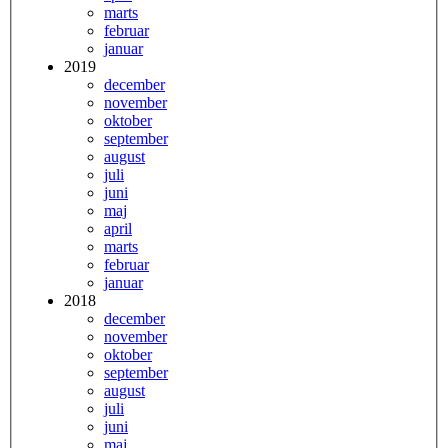
marts
februar
januar
2019
december
november
oktober
september
august
juli
juni
maj
april
marts
februar
januar
2018
december
november
oktober
september
august
juli
juni
maj