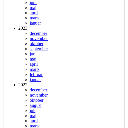
juni
maj
april
marts
januar
2023
december
november
oktober
september
juni
maj
april
marts
februar
januar
2022
december
november
oktober
august
juli
maj
april
marts