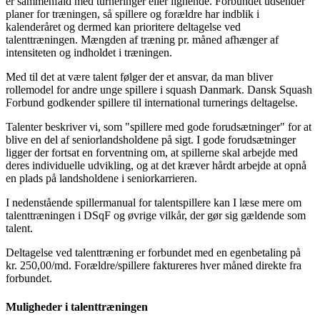
er sammenfald med turneringer eller lignende. Forbundet udsender
planer for træningen, så spillere og forældre har indblik i
kalenderåret og dermed kan prioritere deltagelse ved
talenttræningen. Mængden af træning pr. måned afhænger af
intensiteten og indholdet i træningen.
Med til det at være talent følger der et ansvar, da man bliver
rollemodel for andre unge spillere i squash Danmark. Dansk Squash
Forbund godkender spillere til international turnerings deltagelse.
Talenter beskriver vi, som "spillere med gode forudsætninger" for at
blive en del af seniorlandsholdene på sigt. I gode forudsætninger
ligger der fortsat en forventning om, at spillerne skal arbejde med
deres individuelle udvikling, og at det kræver hårdt arbejde at opnå
en plads på landsholdene i seniorkarrieren.
I nedenstående spillermanual for talentspillere kan I læse mere om
talenttræningen i DSqF og øvrige vilkår, der gør sig gældende som
talent.
Deltagelse ved talenttræning er forbundet med en egenbetaling på
kr. 250,00/md. Forældre/spillere faktureres hver måned direkte fra
forbundet.
Muligheder i talenttræningen