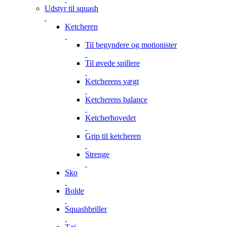
Udstyr til squash
Ketcheren
Til begyndere og motionister
Til øvede spillere
Ketcherens vægt
Ketcherens balance
Ketcherhovedet
Grip til ketcheren
Strenge
Sko
Bolde
Squashbriller