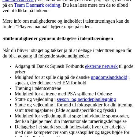
på en
Team Danmark ordning
. Du kan læse mere om de to tilbud
ved at klikke på linkene.
Mere info om mulighederne og indholdet i talenttræningen kan du
finde i "Players manual" højere oppe på siden.
Støttemuligheder gennem deltagelse i talenttræningen
Når du bliver udtaget og takker ja til at deltage i talenttræningen får
du bl.a. adgang til følgende støttemuligheder:
Adgang til Dansk Squash Forbunds
eksterne netværk
til gode
priser
Mulighed for at spille dig på de danske
ungdomslandshold
i
squash, der deltager ved EM for hold
Træning i talentcentrene
Mulighed for at træne med PSA spillerne i Odense
Støtte og vejledning i
sæson- og periodeplanlægning
Støtte og vejledning i forhold til fokuspunkter for din træning
samt træningsplaner (både squashspecifikt og fysisk)
Mulighed for vejledning til at søge individuelle sponsorater,
der kan hjælpe med din internationale turneringsdeltagelse
Deltagelse i et stærkt socialt fællesskab, hvor der arbejdes
med dine kompetencer som squashspiller og tages højde for