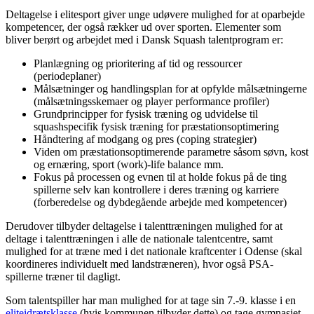
Deltagelse i elitesport giver unge udøvere mulighed for at oparbejde
kompetencer, der også rækker ud over sporten. Elementer som
bliver berørt og arbejdet med i Dansk Squash talentprogram er:
Planlægning og prioritering af tid og ressourcer
(periodeplaner)
Målsætninger og handlingsplan for at opfylde målsætningerne
(målsætningsskemaer og player performance profiler)
Grundprincipper for fysisk træning og udvidelse til
squashspecifik fysisk træning for præstationsoptimering
Håndtering af modgang og pres (coping strategier)
Viden om præstationsoptimerende parametre såsom søvn, kost
og ernæring, sport (work)-life balance mm.
Fokus på processen og evnen til at holde fokus på de ting
spillerne selv kan kontrollere i deres træning og karriere
(forberedelse og dybdegående arbejde med kompetencer)
Derudover tilbyder deltagelse i talenttræningen mulighed for at
deltage i talenttræningen i alle de nationale talentcentre, samt
mulighed for at træne med i det nationale kraftcenter i Odense (skal
koordineres individuelt med landstræneren), hvor også PSA-
spillerne træner til dagligt.
Som talentspiller har man mulighed for at tage sin 7.-9. klasse i en
eliteidrætsklasse
(hvis kommunen tilbyder dette) og tage gymnasiet