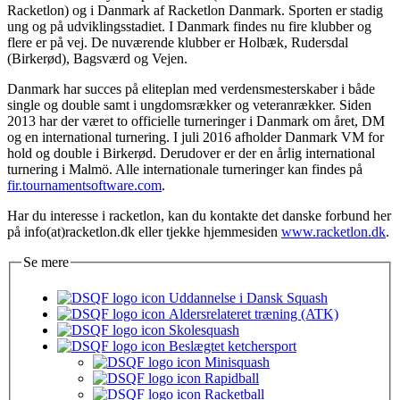
Racketlon) og i Danmark af Racketlon Danmark. Sporten er stadig
ung og på udviklingsstadiet. I Danmark findes nu fire klubber og
flere er på vej. De nuværende klubber er Holbæk, Rudersdal
(Birkerød), Bagsværd og Vejen.
Danmark har succes på eliteplan med verdensmesterskaber i både
single og double samt i ungdomsrækker og veteranrækker. Siden
2013 har der været to officielle turneringer i Danmark om året, DM
og en international turnering. I juli 2016 afholder Danmark VM for
hold og double i Birkerød. Derudover er der en årlig international
turnering i Malmö. Alle internationale turneringer kan findes på
fir.tournamentsoftware.com
.
Har du interesse i racketlon, kan du kontakte det danske forbund her
på
info(at)racketlon.dk
eller tjekke hjemmesiden
www.racketlon.dk
.
Se mere
Uddannelse i Dansk Squash
Aldersrelateret træning (ATK)
Skolesquash
Beslægtet ketchersport
Minisquash
Rapidball
Racketball