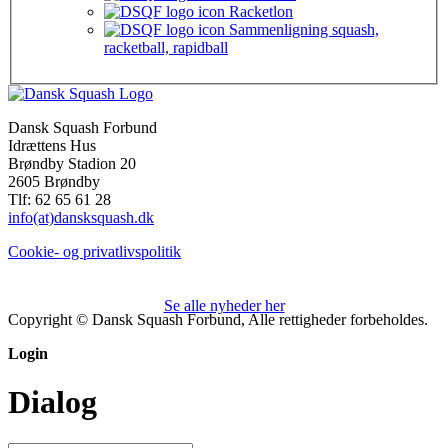
Racketlon
Sammenligning squash,
racketball, rapidball
Dansk Squash Forbund
Idrættens Hus
Brøndby Stadion 20
2605 Brøndby
Tlf: 62 65 61 28
info(at)dansksquash.dk
Cookie- og privatlivspolitik
Se alle nyheder her
Copyright © Dansk Squash Forbund, Alle rettigheder forbeholdes.
Login
Dialog