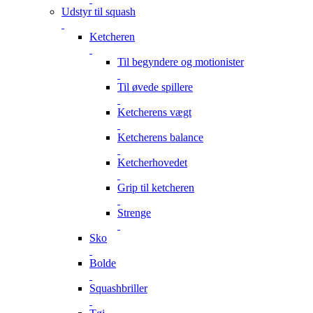
Udstyr til squash
Ketcheren
Til begyndere og motionister
Til øvede spillere
Ketcherens vægt
Ketcherens balance
Ketcherhovedet
Grip til ketcheren
Strenge
Sko
Bolde
Squashbriller