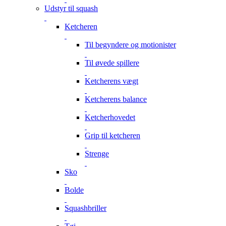
Udstyr til squash
Ketcheren
Til begyndere og motionister
Til øvede spillere
Ketcherens vægt
Ketcherens balance
Ketcherhovedet
Grip til ketcheren
Strenge
Sko
Bolde
Squashbriller