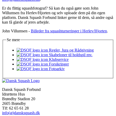
Er du flittig squashfotograf? Så kan du også gøre som John
Willumsen fra Herlev/Hjorten og selv uploade dem på din egen
platform. Dansk Squash Forbund linker gerne til dem, så andre også
kan få glæde af jeres arbejde.
John Villumsen -
Billeder fra squashturneringer i Herlev/Hjorten
.
Se mere
Regler, Jura og Rådgivning
Skabeloner til holdspil mv.
Klubservice
Forsikringer
Fotoarkiv
Dansk Squash Forbund
Idrættens Hus
Brøndby Stadion 20
2605 Brøndby
Tlf: 62 65 61 28
info(at)dansksquash.dk