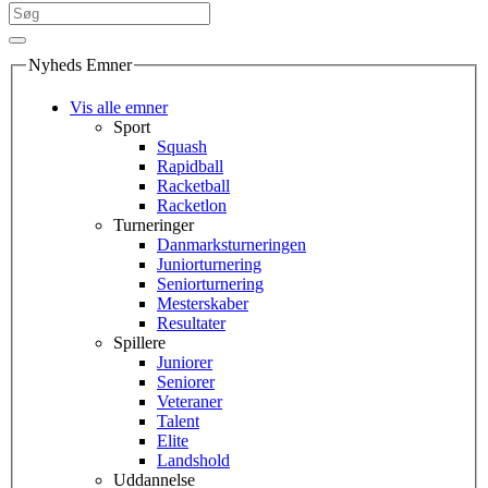
Nyheds Emner
Vis alle emner
Sport
Squash
Rapidball
Racketball
Racketlon
Turneringer
Danmarksturneringen
Juniorturnering
Seniorturnering
Mesterskaber
Resultater
Spillere
Juniorer
Seniorer
Veteraner
Talent
Elite
Landshold
Uddannelse