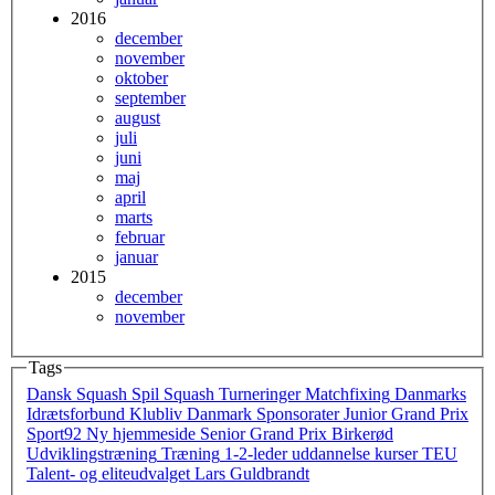
2016
december
november
oktober
september
august
juli
juni
maj
april
marts
februar
januar
2015
december
november
Tags
Dansk Squash
Spil Squash
Turneringer
Matchfixing
Danmarks
Idrætsforbund
Klubliv Danmark
Sponsorater
Junior Grand Prix
Sport92
Ny hjemmeside
Senior Grand Prix
Birkerød
Udviklingstræning
Træning
1-2-leder
uddannelse
kurser
TEU
Talent- og eliteudvalget
Lars Guldbrandt