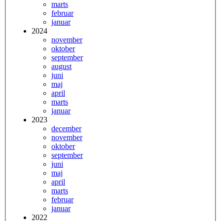
marts
februar
januar
2024
november
oktober
september
august
juni
maj
april
marts
januar
2023
december
november
oktober
september
juni
maj
april
marts
februar
januar
2022