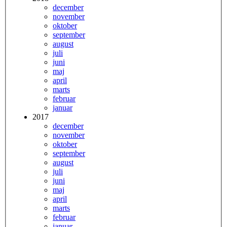
december
november
oktober
september
august
juli
juni
maj
april
marts
februar
januar
2017
december
november
oktober
september
august
juli
juni
maj
april
marts
februar
januar