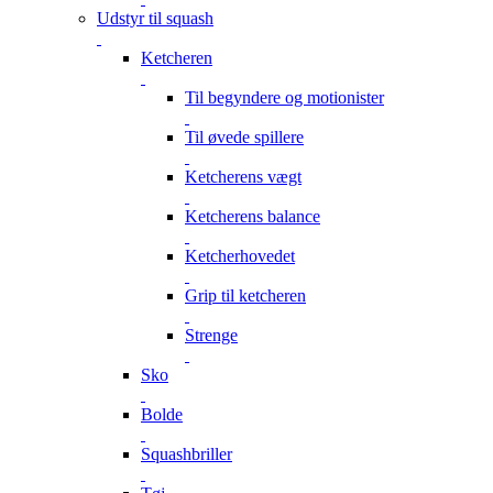
Udstyr til squash
Ketcheren
Til begyndere og motionister
Til øvede spillere
Ketcherens vægt
Ketcherens balance
Ketcherhovedet
Grip til ketcheren
Strenge
Sko
Bolde
Squashbriller