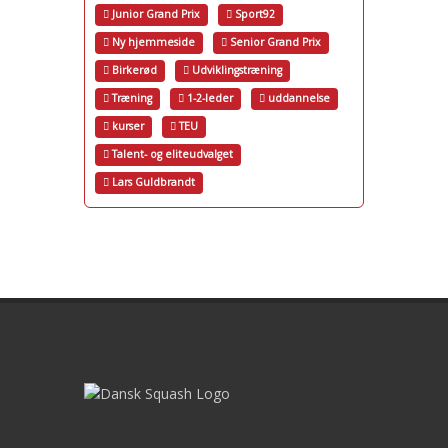
Junior Grand Prix
Sport92
Ny hjemmeside
Senior Grand Prix
Birkerød
Udviklingstræning
Træning
1-2-leder
uddannelse
kurser
TEU
Talent- og eliteudvalget
Lars Guldbrandt