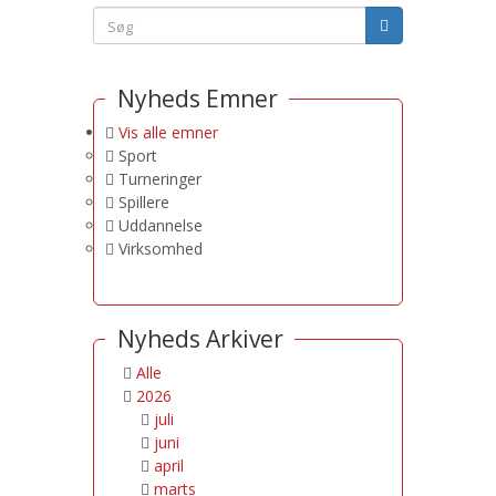
Nyheds Emner
Vis alle emner
Sport
Turneringer
Spillere
Uddannelse
Virksomhed
Nyheds Arkiver
Alle
2026
juli
juni
april
marts