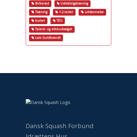
Birkerød
Udviklingstræning
Træning
1-2-leder
uddannelse
kurser
TEU
Talent- og eliteudvalget
Lars Guldbrandt
Dansk Squash Forbund
Idrættens Hus