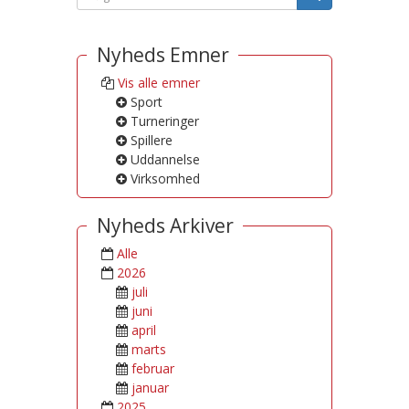
Nyheds Emner
Vis alle emner
Sport
Turneringer
Spillere
Uddannelse
Virksomhed
Nyheds Arkiver
Alle
2026
juli
juni
april
marts
februar
januar
2025