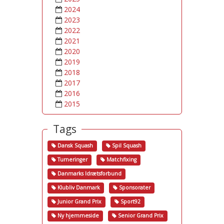
2024
2023
2022
2021
2020
2019
2018
2017
2016
2015
Tags
Dansk Squash
Spil Squash
Turneringer
Matchfixing
Danmarks Idrætsforbund
Klubliv Danmark
Sponsorater
Junior Grand Prix
Sport92
Ny hjemmeside
Senior Grand Prix