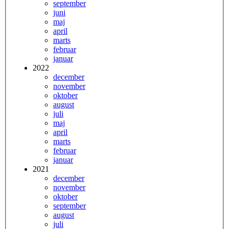
september
juni
maj
april
marts
februar
januar
2022
december
november
oktober
august
juli
maj
april
marts
februar
januar
2021
december
november
oktober
september
august
juli