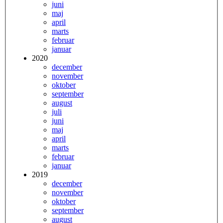
juni
maj
april
marts
februar
januar
2020
december
november
oktober
september
august
juli
juni
maj
april
marts
februar
januar
2019
december
november
oktober
september
august