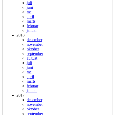
juli
juni
maj
april
marts
februar
januar
2018
december
november
oktober
september
august
juli
juni
maj
april
marts
februar
januar
2017
december
november
oktober
september