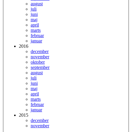
august
juli
juni
maj
april
marts
februar
januar
2016
december
november
oktober
september
august
juli
juni
maj
april
marts
februar
januar
2015
december
november