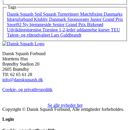
Tags
Dansk Squash
Spil Squash
Turneringer
Matchfixing
Danmarks
Idrætsforbund
Klubliv Danmark
Sponsorater
Junior Grand Prix
Sport92
Ny hjemmeside
Senior Grand Prix
Birkerød
Udviklingstræning
Træning
1-2-leder
uddannelse
kurser
TEU
Talent- og eliteudvalget
Lars Guldbrandt
Dansk Squash Forbund
Idrættens Hus
Brøndby Stadion 20
2605 Brøndby
Tlf: 62 65 61 28
info@dansksquash.dk
Cookie- og privatlivspolitik
Se alle nyheder her
Copyright © Dansk Squash Forbund, Alle rettigheder forbeholdes.
Login