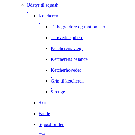
Udstyr til squash
Ketcheren
Til begyndere og motionister
Til øvede spillere
Ketcherens vægt
Ketcherens balance
Ketcherhovedet
Grip til ketcheren
Strenge
Sko
Bolde
Squashbriller