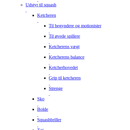
Udstyr til squash
Ketcheren
Til begyndere og motionister
Til øvede spillere
Ketcherens vægt
Ketcherens balance
Ketcherhovedet
Grip til ketcheren
Strenge
Sko
Bolde
Squashbriller