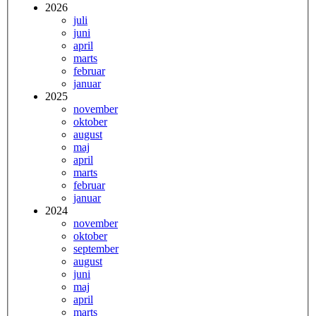
2026
juli
juni
april
marts
februar
januar
2025
november
oktober
august
maj
april
marts
februar
januar
2024
november
oktober
september
august
juni
maj
april
marts