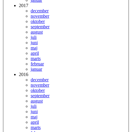
januar
2017
december
november
oktober
september
august
juli
juni
maj
april
marts
februar
januar
2016
december
november
oktober
september
august
juli
juni
maj
april
marts