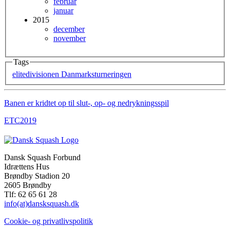
februar
januar
2015
december
november
Tags
elitedivisionen
Danmarksturneringen
Banen er kridtet op til slut-, op- og nedrykningsspil
ETC2019
Dansk Squash Forbund
Idrættens Hus
Brøndby Stadion 20
2605 Brøndby
Tlf: 62 65 61 28
info(at)dansksquash.dk
Cookie- og privatlivspolitik