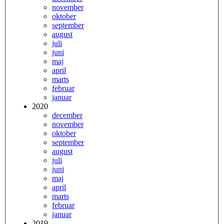
november
oktober
september
august
juli
juni
maj
april
marts
februar
januar
2020
december
november
oktober
september
august
juli
juni
maj
april
marts
februar
januar
2019