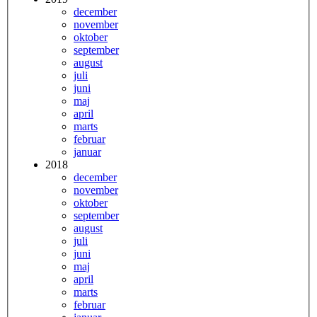
december
november
oktober
september
august
juli
juni
maj
april
marts
februar
januar
2018
december
november
oktober
september
august
juli
juni
maj
april
marts
februar