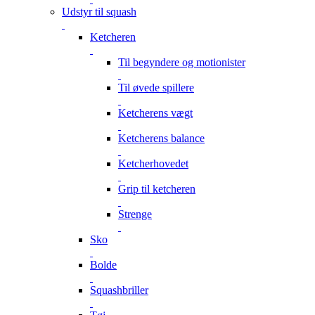
Udstyr til squash
Ketcheren
Til begyndere og motionister
Til øvede spillere
Ketcherens vægt
Ketcherens balance
Ketcherhovedet
Grip til ketcheren
Strenge
Sko
Bolde
Squashbriller