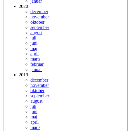
januar
2020
december
november
oktober
september
august
juli
juni
maj
april
marts
februar
januar
2019
december
november
oktober
september
august
juli
juni
maj
april
marts