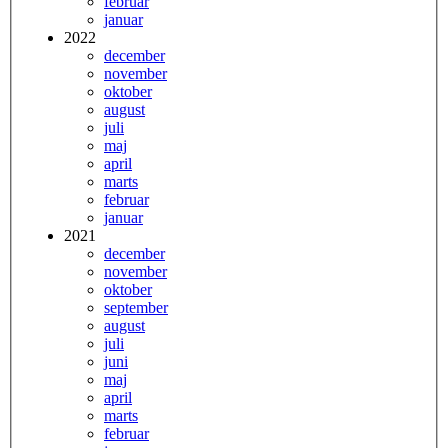
februar
januar
2022
december
november
oktober
august
juli
maj
april
marts
februar
januar
2021
december
november
oktober
september
august
juli
juni
maj
april
marts
februar