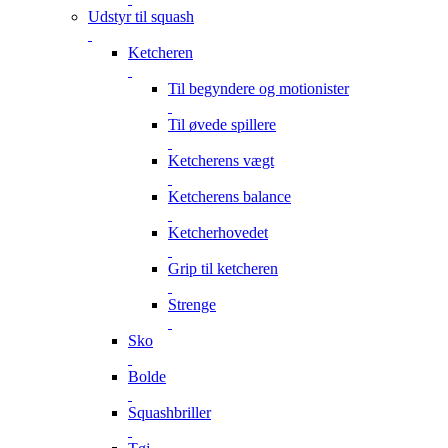
Udstyr til squash
Ketcheren
Til begyndere og motionister
Til øvede spillere
Ketcherens vægt
Ketcherens balance
Ketcherhovedet
Grip til ketcheren
Strenge
Sko
Bolde
Squashbriller