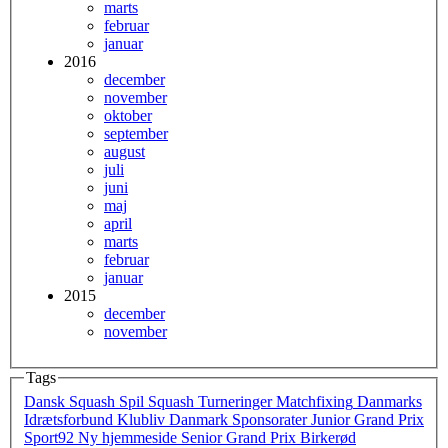
marts
februar
januar
2016
december
november
oktober
september
august
juli
juni
maj
april
marts
februar
januar
2015
december
november
Tags
Dansk Squash
Spil Squash
Turneringer
Matchfixing
Danmarks
Idrætsforbund
Klubliv Danmark
Sponsorater
Junior Grand Prix
Sport92
Ny hjemmeside
Senior Grand Prix
Birkerød