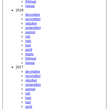
februar
januar
2018
december
november
oktober
september
august
juli
juni
maj
april
marts
februar
januar
2017
december
november
oktober
september
august
juli
juni
maj
april