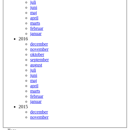
juli
juni
maj
april
marts
februar
januar
2016
december
november
oktober
september
august
juli
juni
maj
april
marts
februar
januar
2015
december
november