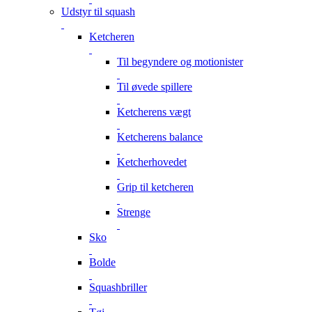
Udstyr til squash
Ketcheren
Til begyndere og motionister
Til øvede spillere
Ketcherens vægt
Ketcherens balance
Ketcherhovedet
Grip til ketcheren
Strenge
Sko
Bolde
Squashbriller