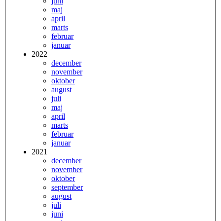
juni
maj
april
marts
februar
januar
2022
december
november
oktober
august
juli
maj
april
marts
februar
januar
2021
december
november
oktober
september
august
juli
juni