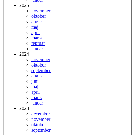
2025
november
oktober
august
maj
april
marts
februar
januar
2024
november
oktober
september
august
juni
maj
april
marts
januar
2023
december
november
oktober
september