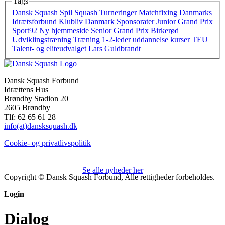
Tags
Dansk Squash
Spil Squash
Turneringer
Matchfixing
Danmarks
Idrætsforbund
Klubliv Danmark
Sponsorater
Junior Grand Prix
Sport92
Ny hjemmeside
Senior Grand Prix
Birkerød
Udviklingstræning
Træning
1-2-leder
uddannelse
kurser
TEU
Talent- og eliteudvalget
Lars Guldbrandt
Dansk Squash Forbund
Idrættens Hus
Brøndby Stadion 20
2605 Brøndby
Tlf: 62 65 61 28
info(at)dansksquash.dk
Cookie- og privatlivspolitik
Se alle nyheder her
Copyright © Dansk Squash Forbund, Alle rettigheder forbeholdes.
Login
Dialog