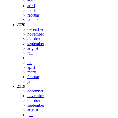
maj
april
marts
februar
januar
2020
december
november
oktober
september
august
juli
juni
maj
april
marts
februar
januar
2019
december
november
oktober
september
august
juli