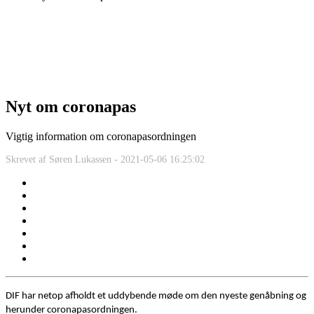
Nyt om coronapas
Vigtig information om coronapasordningen
Skrevet af
Søren Lukassen -
2021-05-06 16:25:02
DIF har netop afholdt et uddybende møde om den nyeste genåbning og
herunder coronapasordningen.