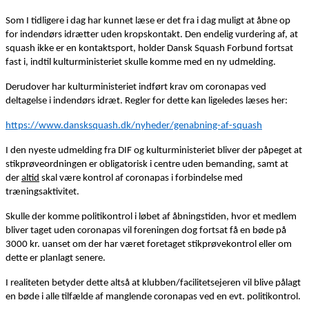
Som I tidligere i dag har kunnet læse er det fra i dag muligt at åbne op
for indendørs idrætter uden kropskontakt. Den endelig vurdering af, at
squash ikke er en kontaktsport, holder Dansk Squash Forbund fortsat
fast i, indtil kulturministeriet skulle komme med en ny udmelding.
Derudover har kulturministeriet indført krav om coronapas ved
deltagelse i indendørs idræt. Regler for dette kan ligeledes læses her:
https://www.dansksquash.dk/nyheder/genabning-af-squash
I den nyeste udmelding fra DIF og kulturministeriet bliver der påpeget at
stikprøveordningen er obligatorisk i centre uden bemanding, samt at
der
altid
skal være kontrol af coronapas i forbindelse med
træningsaktivitet.
Skulle der komme politikontrol i løbet af åbningstiden, hvor et medlem
bliver taget uden coronapas vil foreningen dog fortsat få en bøde på
3000 kr. uanset om der har været foretaget stikprøvekontrol eller om
dette er planlagt senere.
I realiteten betyder dette altså at klubben/facilitetsejeren vil blive pålagt
en bøde i alle tilfælde af manglende coronapas ved en evt. politikontrol.