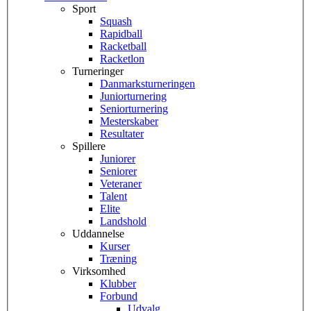
Sport
Squash
Rapidball
Racketball
Racketlon
Turneringer
Danmarksturneringen
Juniorturnering
Seniorturnering
Mesterskaber
Resultater
Spillere
Juniorer
Seniorer
Veteraner
Talent
Elite
Landshold
Uddannelse
Kurser
Træning
Virksomhed
Klubber
Forbund
Udvalg