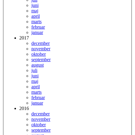
juni
maj
april
marts
februar
januar
2017
december
november
oktober
september
august
juli
juni
maj
april
marts
februar
januar
2016
december
november
oktober
september