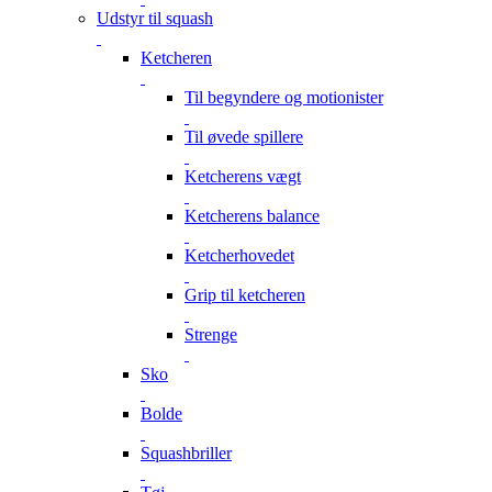
Udstyr til squash
Ketcheren
Til begyndere og motionister
Til øvede spillere
Ketcherens vægt
Ketcherens balance
Ketcherhovedet
Grip til ketcheren
Strenge
Sko
Bolde
Squashbriller