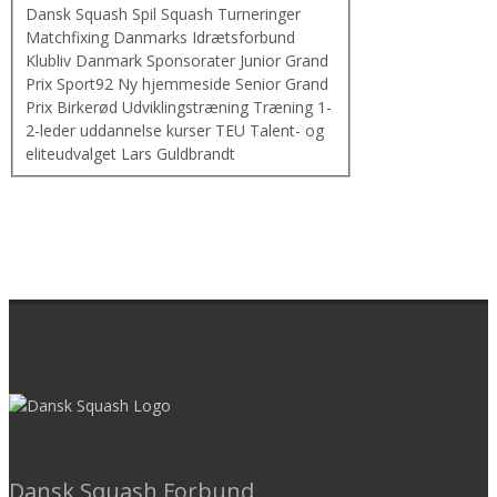
Dansk Squash
Spil Squash
Turneringer
Matchfixing
Danmarks Idrætsforbund
Klubliv Danmark
Sponsorater
Junior Grand
Prix
Sport92
Ny hjemmeside
Senior Grand
Prix
Birkerød
Udviklingstræning
Træning
1-
2-leder
uddannelse
kurser
TEU
Talent- og
eliteudvalget
Lars Guldbrandt
Dansk Squash Forbund