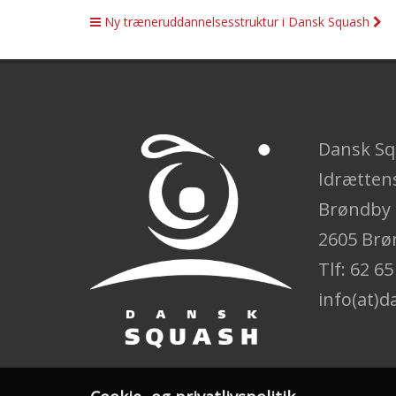
Ny træneruddannelsesstruktur i Dansk Squash
Dansk S
Idrætten
Brøndby 
2605 Brø
Tlf: 62 65
info(at)