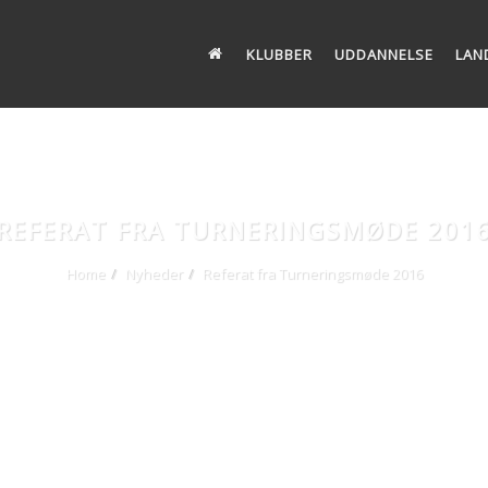
KLUBBER
UDDANNELSE
LAN
REFERAT FRA TURNERINGSMØDE 201
Home
Nyheder
Referat fra Turneringsmøde 2016