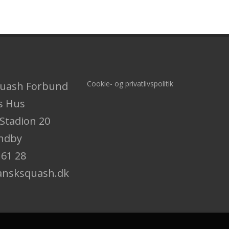
Cookie- og privatlivspolitik
quash Forbund
s Hus
Stadion 20
ndby
 61 28
dansksquash.dk