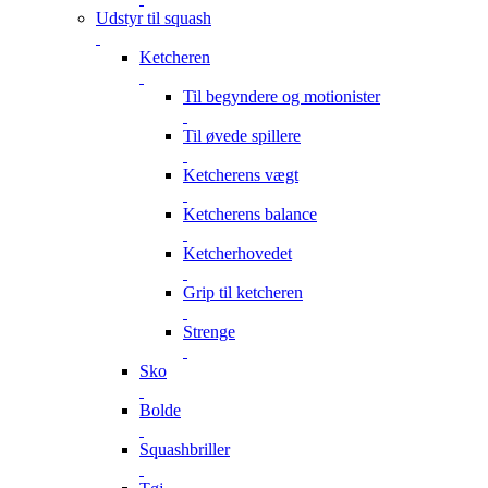
Udstyr til squash
Ketcheren
Til begyndere og motionister
Til øvede spillere
Ketcherens vægt
Ketcherens balance
Ketcherhovedet
Grip til ketcheren
Strenge
Sko
Bolde
Squashbriller