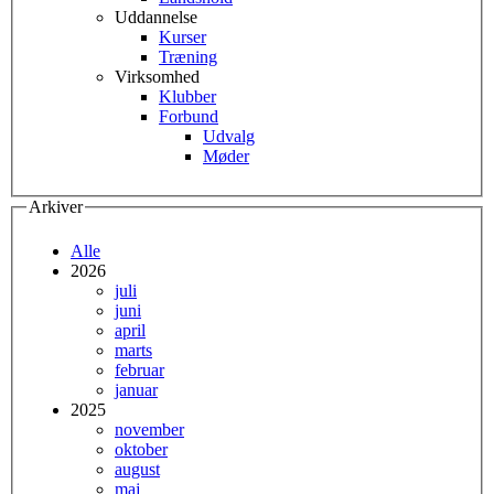
Uddannelse
Kurser
Træning
Virksomhed
Klubber
Forbund
Udvalg
Møder
Arkiver
Alle
2026
juli
juni
april
marts
februar
januar
2025
november
oktober
august
maj