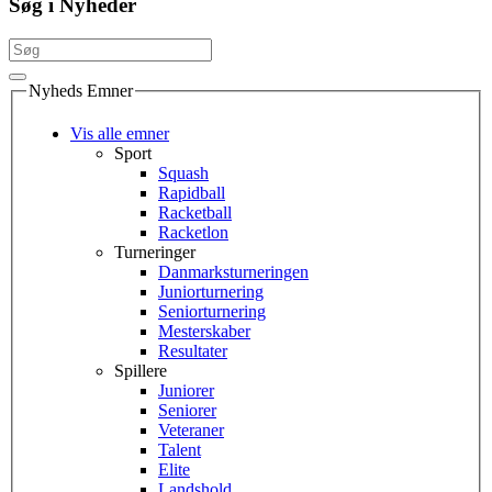
Søg i Nyheder
Nyheds Emner
Vis alle emner
Sport
Squash
Rapidball
Racketball
Racketlon
Turneringer
Danmarksturneringen
Juniorturnering
Seniorturnering
Mesterskaber
Resultater
Spillere
Juniorer
Seniorer
Veteraner
Talent
Elite
Landshold