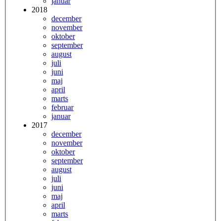
januar
2018
december
november
oktober
september
august
juli
juni
maj
april
marts
februar
januar
2017
december
november
oktober
september
august
juli
juni
maj
april
marts