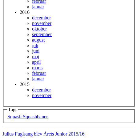
februar
januar
2016
december
november
oktober
september
august
juli
juni
maj
april
marts
februar
januar
2015
december
november
Tags
Squash
Squashbaner
Julius Fuglsang blev Årets Junior 2015/16