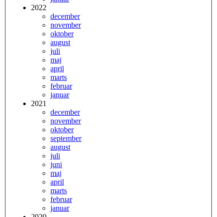
2022
december
november
oktober
august
juli
maj
april
marts
februar
januar
2021
december
november
oktober
september
august
juli
juni
maj
april
marts
februar
januar
2020