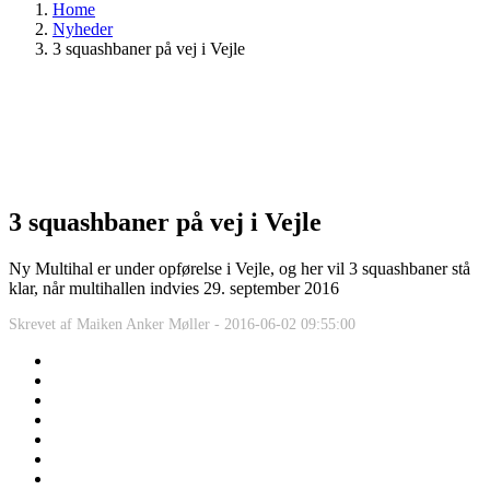
Home
Nyheder
3 squashbaner på vej i Vejle
3 squashbaner på vej i Vejle
Ny Multihal er under opførelse i Vejle, og her vil 3 squashbaner stå
klar, når multihallen indvies 29. september 2016
Skrevet af
Maiken Anker Møller -
2016-06-02 09:55:00