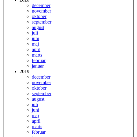
december
november
oktober
september
august
juli
juni
maj
april
marts
februar
januar
2019
december
november
oktober
september
august
juli
juni
maj
april
marts
februar