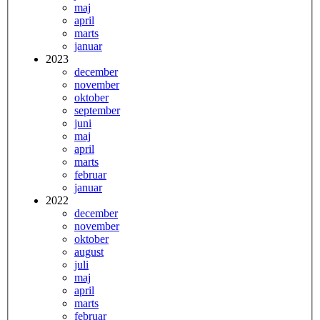
maj
april
marts
januar
2023
december
november
oktober
september
juni
maj
april
marts
februar
januar
2022
december
november
oktober
august
juli
maj
april
marts
februar