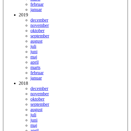
februar
januar
2019
december
november
oktober
september
august
juli
juni
maj
april
marts
februar
januar
2018
december
november
oktober
september
august
juli
juni
maj
april