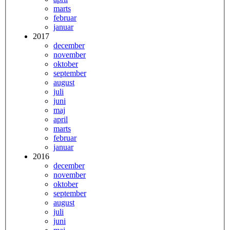
marts
februar
januar
2017
december
november
oktober
september
august
juli
juni
maj
april
marts
februar
januar
2016
december
november
oktober
september
august
juli
juni