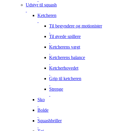
Udstyr til squash
Ketcheren
Til begyndere og motionister
Til øvede spillere
Ketcherens vægt
Ketcherens balance
Ketcherhovedet
Grip til ketcheren
Strenge
Sko
Bolde
Squashbriller