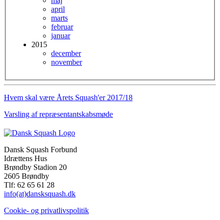
maj
april
marts
februar
januar
2015
december
november
Hvem skal være Årets Squash'er 2017/18
Varsling af repræsentantskabsmøde
Dansk Squash Forbund
Idrættens Hus
Brøndby Stadion 20
2605 Brøndby
Tlf: 62 65 61 28
info(at)dansksquash.dk
Cookie- og privatlivspolitik