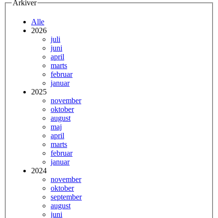
Arkiver
Alle
2026
juli
juni
april
marts
februar
januar
2025
november
oktober
august
maj
april
marts
februar
januar
2024
november
oktober
september
august
juni