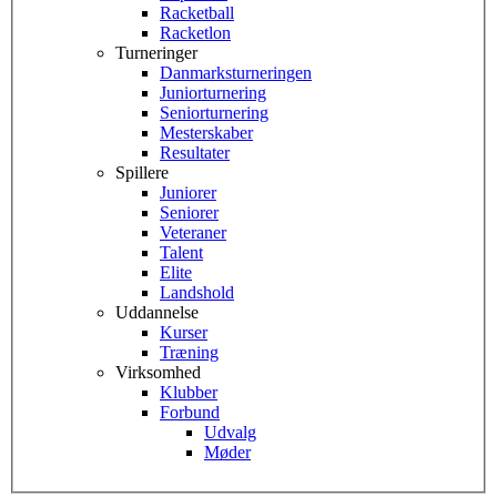
Racketball
Racketlon
Turneringer
Danmarksturneringen
Juniorturnering
Seniorturnering
Mesterskaber
Resultater
Spillere
Juniorer
Seniorer
Veteraner
Talent
Elite
Landshold
Uddannelse
Kurser
Træning
Virksomhed
Klubber
Forbund
Udvalg
Møder