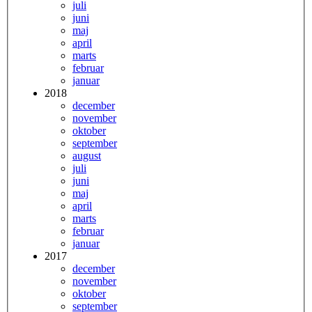
juli
juni
maj
april
marts
februar
januar
2018
december
november
oktober
september
august
juli
juni
maj
april
marts
februar
januar
2017
december
november
oktober
september