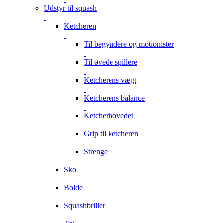
Udstyr til squash
Ketcheren
Til begyndere og motionister
Til øvede spillere
Ketcherens vægt
Ketcherens balance
Ketcherhovedet
Grip til ketcheren
Strenge
Sko
Bolde
Squashbriller