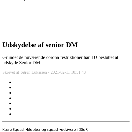
Udskydelse af senior DM
Grundet de nuværende corona-restriktioner har TU besluttet at
udskyde Senior DM
Skrevet af
Søren Lukassen -
2021-02-11 10:51:48
Kære Squash-klubber og squash-udøvere i DSqF,