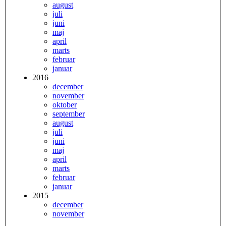
august
juli
juni
maj
april
marts
februar
januar
2016
december
november
oktober
september
august
juli
juni
maj
april
marts
februar
januar
2015
december
november