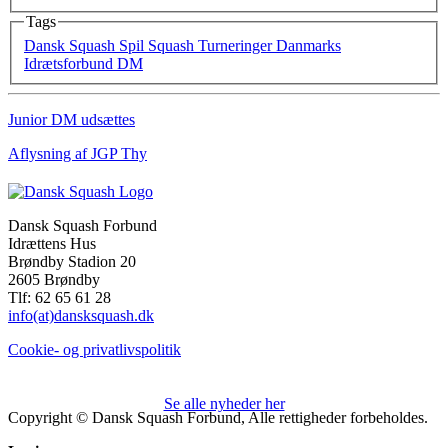
Tags
Dansk Squash
Spil Squash
Turneringer
Danmarks
Idrætsforbund
DM
Junior DM udsættes
Aflysning af JGP Thy
Dansk Squash Forbund
Idrættens Hus
Brøndby Stadion 20
2605 Brøndby
Tlf: 62 65 61 28
info(at)dansksquash.dk
Cookie- og privatlivspolitik
Se alle nyheder her
Copyright © Dansk Squash Forbund, Alle rettigheder forbeholdes.