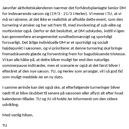
Jævnfør aktivitetskalenderen nærmer det forhåndsplanlagte Senior DM
for indeværende sæson sig (19/3 - 21/3 i Herlev). Vi mener i TU, at vi
må se i øjnene, at det ikke er realistisk at afholde dette event, som den
turnering vi ønsker og har set frem til, med involvering af sub-elite og
motionister også. Derfor er det besluttet, at DM udskydes, indtil vi igen
kan gennemføre arrangementet sundhedsmæssigt og sportsligt
forsvarligt. Det årlige individuelle DM er et sportsligt og socialt
højdepunkt i sæsonen, og vi prioriterer at denne turnering skal bringe
fremadskuende glæde og forventning frem for bagudskuende tristesse.
Vi kan alle håbe på, at dette bliver muligt før end den naturlige
sommerpause indtræder, men et scenarie er også at det først bliver i
efteråret af den nye sæson. TU, og Herlev som arrangør, vil i så god tid
som muligt meddele Jer en ny dato.
I samme ærinde kan det også ske, at efterfølgende turneringer bliver
nødt til at blive skubbet til senere på sæsonen eller aflyst alt efter hvad
kalenderen tillader. TU og JU vil holde Jer informeret om den videre
udvikling.
Med venlig hilsen,
TU