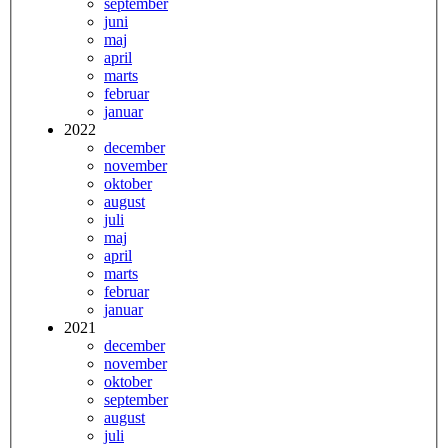
september
juni
maj
april
marts
februar
januar
2022
december
november
oktober
august
juli
maj
april
marts
februar
januar
2021
december
november
oktober
september
august
juli