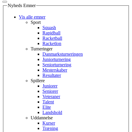
Nyheds Emner
Vis alle emner
Sport
Squash
Rapidball
Racketball
Racketlon
Turneringer
Danmarksturneringen
Juniorturnering
Seniorturnering
Mesterskaber
Resultater
Spillere
Juniorer
Seniorer
Veteraner
Talent
Elite
Landshold
Uddannelse
Kurser
Træning