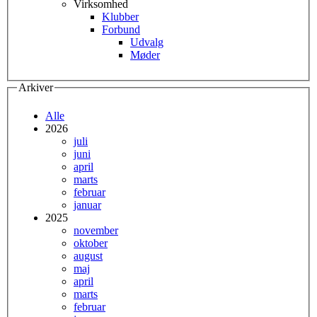
Virksomhed
Klubber
Forbund
Udvalg
Møder
Arkiver
Alle
2026
juli
juni
april
marts
februar
januar
2025
november
oktober
august
maj
april
marts
februar