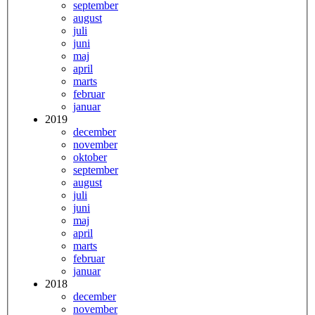
september
august
juli
juni
maj
april
marts
februar
januar
2019
december
november
oktober
september
august
juli
juni
maj
april
marts
februar
januar
2018
december
november