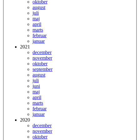
oktober
august
juli
maj
april
marts
februar
januar
2021
december
november
oktober
september
august
juli
juni
maj
april
marts
februar
januar
2020
december
november
oktober