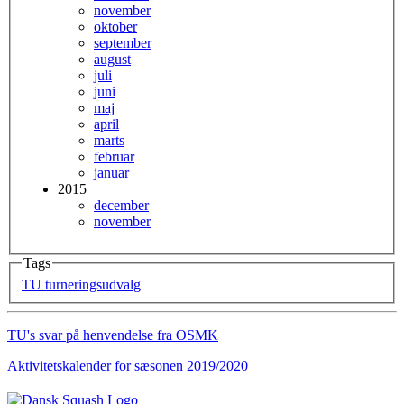
november
oktober
september
august
juli
juni
maj
april
marts
februar
januar
2015
december
november
Tags
TU
turneringsudvalg
TU's svar på henvendelse fra OSMK
Aktivitetskalender for sæsonen 2019/2020