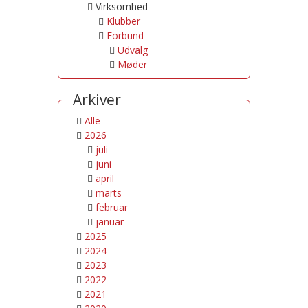
Virksomhed
Klubber
Forbund
Udvalg
Møder
Arkiver
Alle
2026
juli
juni
april
marts
februar
januar
2025
2024
2023
2022
2021