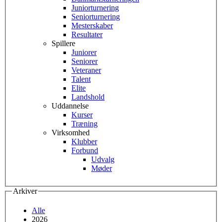
Juniorturnering
Seniorturnering
Mesterskaber
Resultater
Spillere
Juniorer
Seniorer
Veteraner
Talent
Elite
Landshold
Uddannelse
Kurser
Træning
Virksomhed
Klubber
Forbund
Udvalg
Møder
Arkiver
Alle
2026