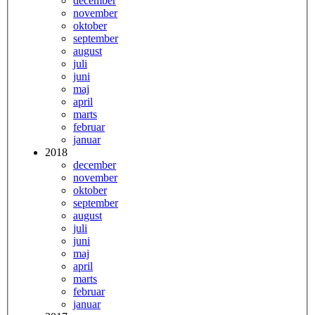
december
november
oktober
september
august
juli
juni
maj
april
marts
februar
januar
2018
december
november
oktober
september
august
juli
juni
maj
april
marts
februar
januar