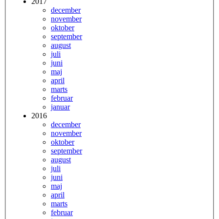
2017
december
november
oktober
september
august
juli
juni
maj
april
marts
februar
januar
2016
december
november
oktober
september
august
juli
juni
maj
april
marts
februar