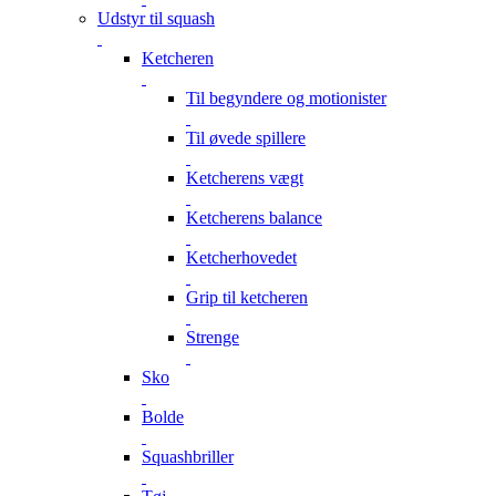
Udstyr til squash
Ketcheren
Til begyndere og motionister
Til øvede spillere
Ketcherens vægt
Ketcherens balance
Ketcherhovedet
Grip til ketcheren
Strenge
Sko
Bolde
Squashbriller