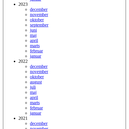
2023
december
november
oktober
september
juni
maj
april
marts
februar
januar
2022
december
november
oktober
august
juli
maj
april
marts
februar
januar
2021
december
november