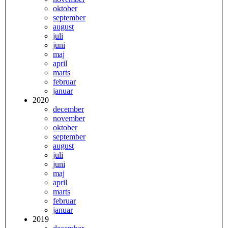
oktober
september
august
juli
juni
maj
april
marts
februar
januar
2020
december
november
oktober
september
august
juli
juni
maj
april
marts
februar
januar
2019