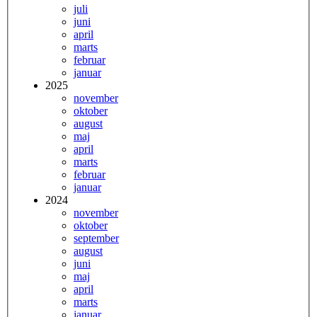
juli
juni
april
marts
februar
januar
2025
november
oktober
august
maj
april
marts
februar
januar
2024
november
oktober
september
august
juni
maj
april
marts
januar