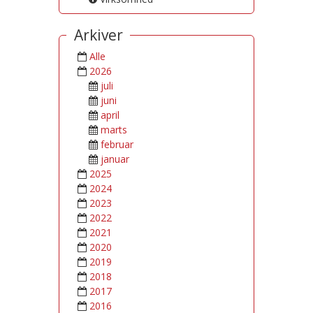
Arkiver
Alle
2026
juli
juni
april
marts
februar
januar
2025
2024
2023
2022
2021
2020
2019
2018
2017
2016