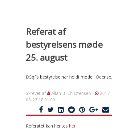
Referat af
bestyrelsens møde
25. august
DSqFs bestyrelse har holdt møde i Odense.
Skrevet af
Allan B. Christensen -
2017-
08-27 18:01:00
Referatet kan hentes
her.
.