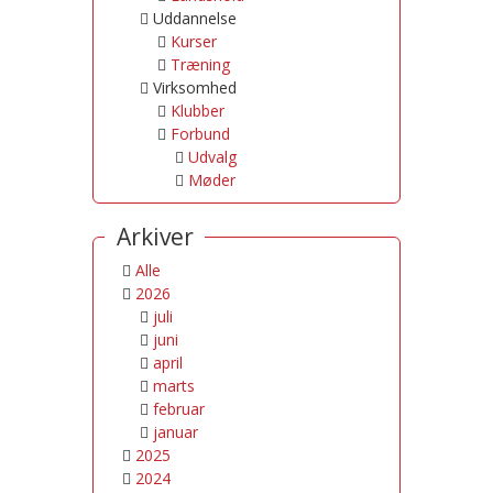
Uddannelse
Kurser
Træning
Virksomhed
Klubber
Forbund
Udvalg
Møder
Arkiver
Alle
2026
juli
juni
april
marts
februar
januar
2025
2024