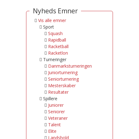
Nyheds Emner
Vis alle emner
Sport
Squash
Rapidball
Racketball
Racketlon
Turneringer
Danmarksturneringen
Juniorturnering
Seniorturnering
Mesterskaber
Resultater
Spillere
Juniorer
Seniorer
Veteraner
Talent
Elite
Landshold