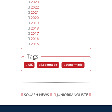
2023
2022
2021
2020
2019
2018
2017
2016
2015
Tags
ATK
Ledermøde
trænermøde
SQUASH NEWS
JUNIORRANGLISTE