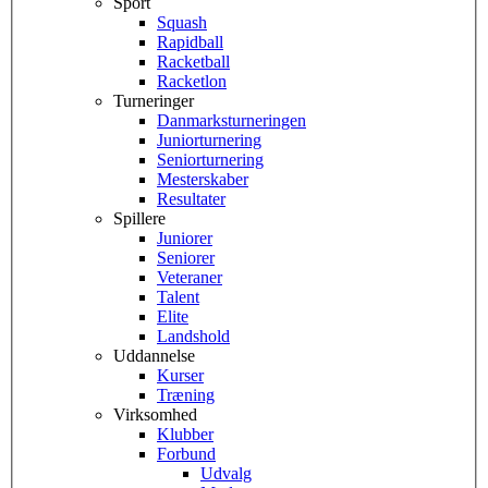
Sport
Squash
Rapidball
Racketball
Racketlon
Turneringer
Danmarksturneringen
Juniorturnering
Seniorturnering
Mesterskaber
Resultater
Spillere
Juniorer
Seniorer
Veteraner
Talent
Elite
Landshold
Uddannelse
Kurser
Træning
Virksomhed
Klubber
Forbund
Udvalg