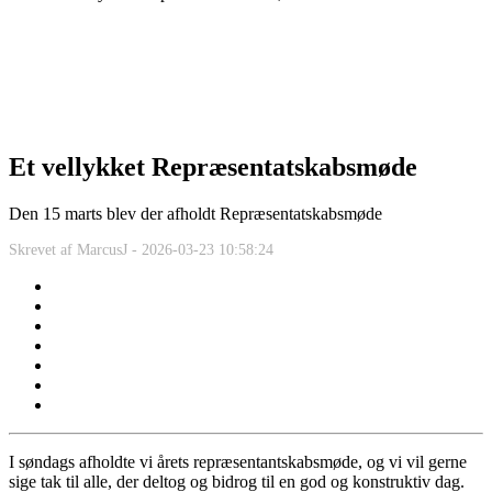
Et vellykket Repræsentatskabsmøde
Den 15 marts blev der afholdt Repræsentatskabsmøde
Skrevet af
MarcusJ -
2026-03-23 10:58:24
I søndags afholdte vi årets repræsentantskabsmøde, og vi vil gerne
sige tak til alle, der deltog og bidrog til en god og konstruktiv dag.