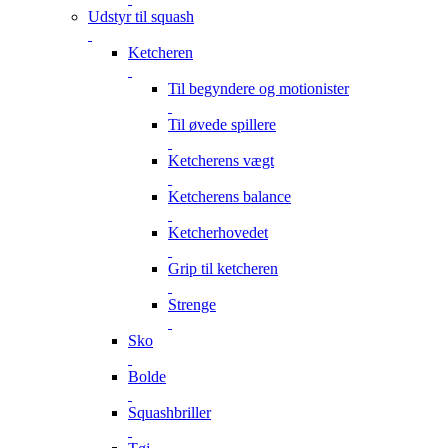
Udstyr til squash
Ketcheren
Til begyndere og motionister
Til øvede spillere
Ketcherens vægt
Ketcherens balance
Ketcherhovedet
Grip til ketcheren
Strenge
Sko
Bolde
Squashbriller