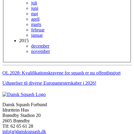
juli
juni
maj
april
marts
februar
januar
2015
december
november
OL 2028: Kvalifikationskravene for squash er nu offentliggjort
Udtagelser til diverse Europamesterskaber i 2026!
Dansk Squash Forbund
Idrættens Hus
Brøndby Stadion 20
2605 Brøndby
Tlf: 62 65 61 28
info(at)dansksquash.dk