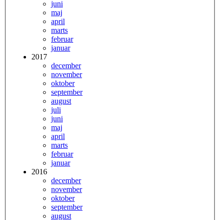
juni
maj
april
marts
februar
januar
2017
december
november
oktober
september
august
juli
juni
maj
april
marts
februar
januar
2016
december
november
oktober
september
august