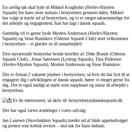
En særlig tak skal lyde til Mikkel Kragholm (Herlev/Hjorten
Squash) for hans store indsats i bestyrelsen gennem tiden. Mikkel
har valgt at træde ud af bestyrelsen, og vi er meget taknemmelige for
det arbejde og engagement, han har lagt i dansk squash.
Samtidig vil vi gerne byde Morten Andersson (Herlev/Hjorten
Squash) og Sisse Ramskov (Odense Squash Club) stort velkommen
i bestyrelsen – vi glæder os til samarbejdet!
Den nuværende bestyrelse består herefter af: Ditte Bonde (Odense
Squash Club) , Jonas Sørensen (Lystrup Squash), Tina Pedersen
(Herlev/Hjorten Squash), Morten Andersson og Sisse Ramskov.
Der er fortsat 2 vakante pladser i bestyrelsen, så hvis du har lyst til at
engagere dig i udviklingen af dansk squash, hører vi meget gerne fra
dig. Det er også muligt at starte som suppleant og snuse til arbejdet i
bestyrelsen.
Er du interesseret, så skriv til:
bestyrelse(at)dansksquash.dk
Der har også været ændringer i vores udvalg:
Jan Laursen (Skovbakken Squash) træder ud af både appeludvalget
og posten som kritisk revisor – stor tak for hans indsats.