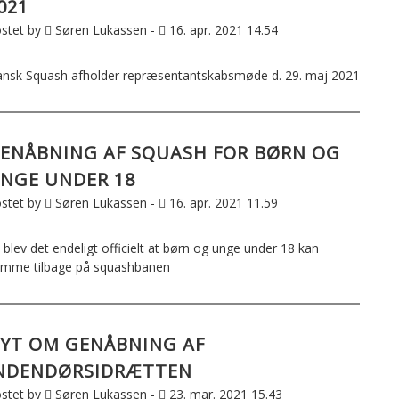
021
stet by
Søren Lukassen -
16. apr. 2021 14.54
nsk Squash afholder repræsentantskabsmøde d. 29. maj 2021
ENÅBNING AF SQUASH FOR BØRN OG
NGE UNDER 18
stet by
Søren Lukassen -
16. apr. 2021 11.59
 blev det endeligt officielt at børn og unge under 18 kan
mme tilbage på squashbanen
YT OM GENÅBNING AF
NDENDØRSIDRÆTTEN
stet by
Søren Lukassen -
23. mar. 2021 15.43