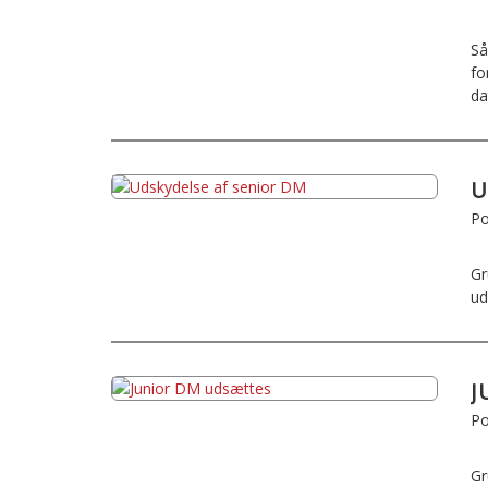
Så
fo
da
U
Po
Gr
ud
J
Po
Gr