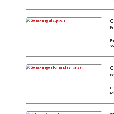
G
Po
En
me
G
Po
De
fo