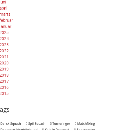
juni
april
marts
februar
januar
2025
2024
2023
2022
2021
2020
2019
2018
2017
2016
2015
ags
Dansk Squash
Spil Squash
Turneringer
Matchfixing
Danmarks Idrætsforbund
Klubliv Danmark
Sponsorater