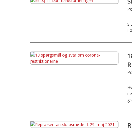
S
Po
Sl
Fø
1
R
Po
Hv
de
gi
R