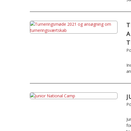
T
A
T
Po
In
an
J
Po
Ju
fo