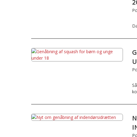
2
Po
Da
G
U
Po
Så
ko
N
I
Po