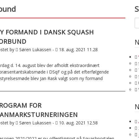
rbund
S
Y FORMAND I DANSK SQUASH
ORBUND
N
stet by
Søren Lukassen -
18. aug. 2021 11.28
rdag d. 14. august blev der afholdt ekstraordinært
præsentantskabsmøde i DSqF og på det efterfølgende
styrelsesmøde blev Jan Rask valgt som ny formand
ROGRAM FOR
N
ANMARKSTURNERINGEN
stet by
Søren Lukassen -
10. aug. 2021 12.58
sonen 2021/2022 er nu offentliggjort på Squashportalen