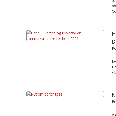
to
po
Co
H
D
Po
Kv
He
si
N
Po
Vi