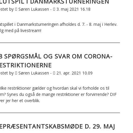
LUTSPIL I DANMARKSTURNERINGEN
stet by
Søren Lukassen -
3. maj 2021 16.18
utspillet i Danmarksturneringen afholdes d. 7. - 8. maj i Herlev.
lg med på livestream!
8 SPØRGSMÅL OG SVAR OM CORONA-
ESTRIKTIONERNE
stet by
Søren Lukassen -
21. apr. 2021 10.09
ilke restriktioner gælder og hvordan skal vi forholde os til
m? Synes du også de mange restriktioner er forvirrende? DIF
ver jer her et overblik.
EPRÆSENTANTSKABSMØDE D. 29. MAJ