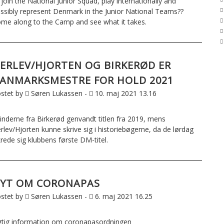
 join the National Junior Squad, play internationally and
ssibly represent Denmark in the Junior National Teams??
me along to the Camp and see what it takes.
ERLEV/HJORTEN OG BIRKERØD ER
ANMARKSMESTRE FOR HOLD 2021
stet by
Søren Lukassen -
10. maj 2021 13.16
inderne fra Birkerød genvandt titlen fra 2019, mens
rlev/Hjorten kunne skrive sig i historiebøgerne, da de lørdag
krede sig klubbens første DM-titel.
YT OM CORONAPAS
stet by
Søren Lukassen -
6. maj 2021 16.25
gtig information om coronapasordningen