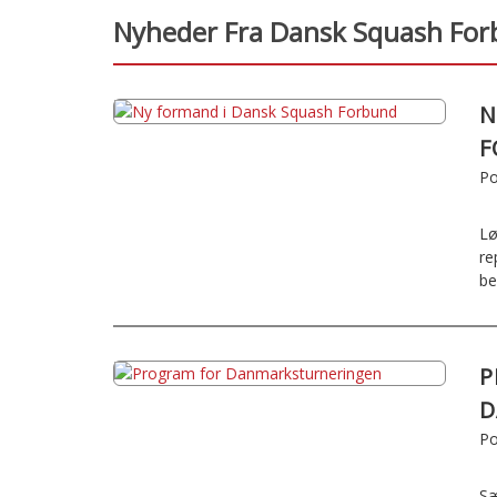
Nyheder Fra Dansk Squash Fo
N
F
Po
Lø
re
be
P
D
Po
Sæ