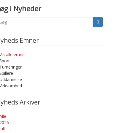
øg i Nyheder
yheds Emner
Vis alle emner
Sport
Turneringer
Spillere
Uddannelse
Virksomhed
yheds Arkiver
Alle
2026
juli