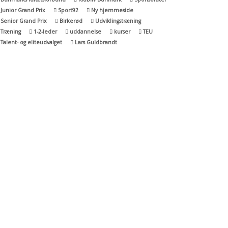
Junior Grand Prix
Sport92
Ny hjemmeside
Senior Grand Prix
Birkerød
Udviklingstræning
Træning
1-2-leder
uddannelse
kurser
TEU
Talent- og eliteudvalget
Lars Guldbrandt