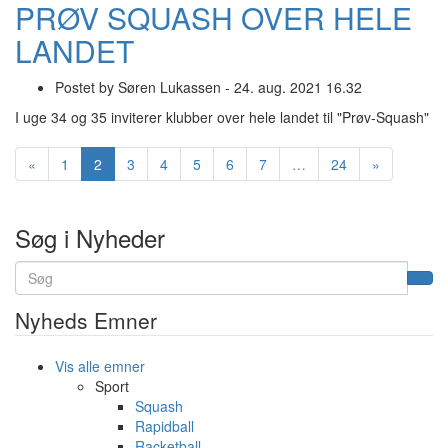
PRØV SQUASH OVER HELE
LANDET
Postet by
Søren Lukassen -
24. aug. 2021 16.32
I uge 34 og 35 inviterer klubber over hele landet til "Prøv-Squash"
(nuværende)
«
1
2
3
4
5
6
7
…
24
»
Søg i Nyheder
Nyheds Emner
Vis alle emner
Sport
Squash
Rapidball
Racketball