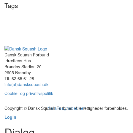
Tags
Dansk Squash
Spil Squash
Turneringer
Matchfixing
Danmarks Idrætsforbund
Klubliv Danmark
Sponsorater
Junior Grand Prix
Sport92
Ny hjemmeside
Senior Grand Prix
Birkerød
Udviklingstræning
Træning
1-2-leder
uddannelse
kurser
TEU
Talent- og eliteudvalget
Lars Guldbrandt
Dansk Squash Forbund
Idrættens Hus
Brøndby Stadion 20
2605 Brøndby
Tlf: 62 65 61 28
info(at)dansksquash.dk
Cookie- og privatlivspolitik
Copyright © Dansk Squash Forbund, Alle rettigheder forbeholdes.
Se alle nyheder her
Login
Dialog