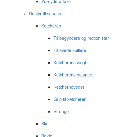
Yde-yde-aftaler
Udstyr til squash
Ketcheren
Til begyndere og motionister
Til øvede spillere
Ketcherens vægt
Ketcherens balance
Ketcherhovedet
Grip til ketcheren
Strenge
Sko
Bolde