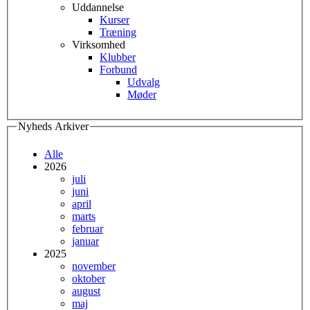
Uddannelse
Kurser
Træning
Virksomhed
Klubber
Forbund
Udvalg
Møder
Nyheds Arkiver
Alle
2026
juli
juni
april
marts
februar
januar
2025
november
oktober
august
maj