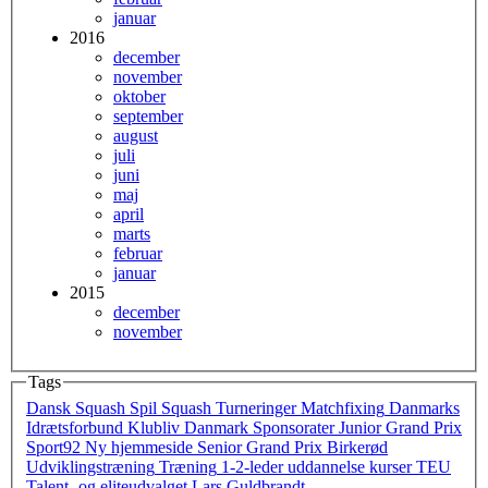
januar
2016
december
november
oktober
september
august
juli
juni
maj
april
marts
februar
januar
2015
december
november
Tags
Dansk Squash
Spil Squash
Turneringer
Matchfixing
Danmarks
Idrætsforbund
Klubliv Danmark
Sponsorater
Junior Grand Prix
Sport92
Ny hjemmeside
Senior Grand Prix
Birkerød
Udviklingstræning
Træning
1-2-leder
uddannelse
kurser
TEU
Talent- og eliteudvalget
Lars Guldbrandt