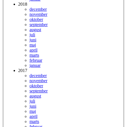
2018
december
november
oktober
september
august
juli
juni
maj
april
marts
februar
januar
2017
december
november
oktober
september
august
juli
juni
maj
april
marts
februar