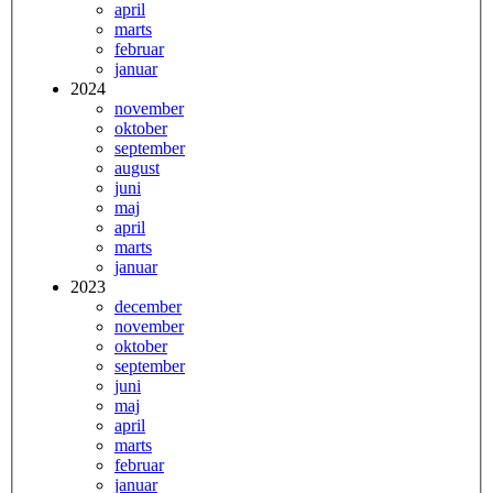
april
marts
februar
januar
2024
november
oktober
september
august
juni
maj
april
marts
januar
2023
december
november
oktober
september
juni
maj
april
marts
februar
januar