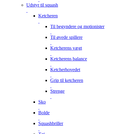
Udstyr til squash
Ketcheren
Til begyndere og motionister
Til øvede spillere
Ketcherens vægt
Ketcherens balance
Ketcherhovedet
Grip til ketcheren
Strenge
Sko
Bolde
Squashbriller