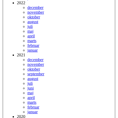
2022
december
november
oktober
august
juli
maj
april
marts
februar
januar
2021
december
november
oktober
september
august
juli
juni
maj
april
marts
februar
januar
2020